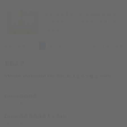
adminis
2年前
技术
1.51万
0
展开 右键菜单打开 windows 终端(管理
员)点击进入之后，直接输入这串代码 ：
reg.exe add
"HKCU\Software\Classes\CLSID\
{86ca1aa0-34aa-4e8b-a509-
首页
上页
1
2
3
4
5
6
7
8
下页
尾页
50c905bae2a2}\InprocServer32" /f…
最新文章
VMware Workstation Pro 25H2默认是英文修改为中文
2个月前
(12-13)
Debian修改容量
3个月前
(12-01)
Debian修改系统保留大小为1%
3个月前
(12-01)