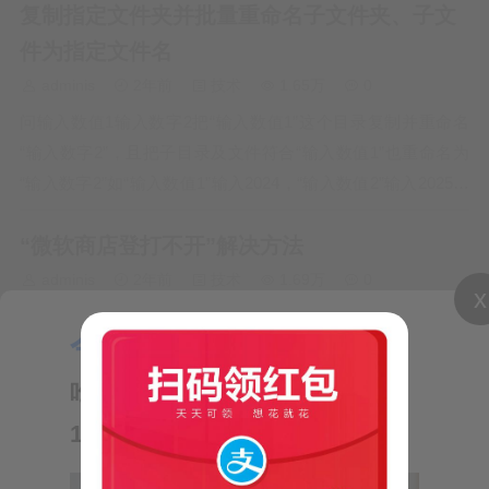
复制指定文件夹并批量重命名子文件夹、子文
计结果…
件为指定文件名
adminis
2年前
技术
1.65万
0
问输入数值1输入数字2把“输入数值1”这个目录复制并重命名
“输入数字2”，且把子目录及文件符合“输入数值1”也重命名为
“输入数字2”如“输入数值1”输入2024，“输入数值2”输入2025。
把“C:\path\to\destination\2024”复制成“C:\path\to\destinatio…
“微软商店登打不开”解决方法
adminis
2年前
技术
1.69万
0
x
微软商店登打不开，出现的提示：“很抱
今日推荐：
【气象小贴士：
歉! 出错了。我们已了解此问题，并正在
努力解决此问题。请尝试刷新或稍后返
吃火锅有讲究】—来自短信
回。” 刷新后还是不行，提示：“很抱歉！
10620121
根据目标文件夹批量重命名
出错了，但我们做对了。请尝试刷新或稍
后返回。”…
adminis
2年前
技术
1.9万
0