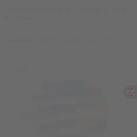
在Live USB环境中修复GRUB，以下是完整步骤（root权
限，无需sudo）
3个月前
(12-01)
ikuai软路由web界面访问一段时间后，提示无法访问
4个月前
(10-30)
热门标签
(0)
Nginx
(0)
(0)
OpenStack
远程
(0)
Centos
(0)
Notepad++
(0)
Proxmox
(0)
破密
(0)
n++
(0)
Ubuntu
(0)
360 os
(0)
系统
(0)
Linux
(0)
np++
(0)
跳过联网
(0)
Apache
(0)
(0)
数据库
KVM
(0)
Mac
(0)
宝塔Linux面板
(0)
Windows
(0)
大神Note3
(0)
酷派
(0)
Windows11
(0)
Win11
(0)
VMware
(0)
RHEL
(0)
MySQL
(0)
刷机
(0)
修改IP
(0)
VNC
(0)
Zabbix
(0)
scp
(0)
nslookup