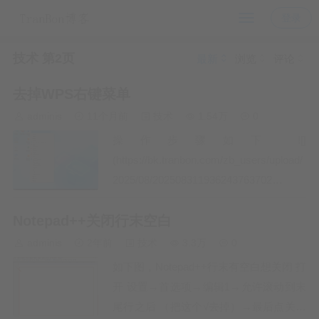
登录
技术 第2页
最新
浏览
评论
去掉WPS右键菜单
adminis
11个月前
技术
1.54万
0
操作步骤如下 ![]
(https://bk.tranbon.com/zb_users/upload/
2025/08/202508311936243763702…
Notepad++关闭行末空白
adminis
2年前
技术
3.3万
0
如下图，Notepad++行末有空白想关闭 打
开 设置→首选项→编辑1→允许滚动到末
尾行之后 （把这个√去掉）→最后点关闭