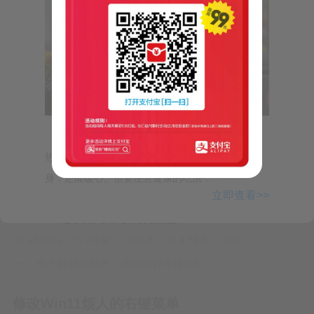
问我的文件夹G:\MailMasterData aaa_1345 bbb_6545
cc.c_5455 ****共54个 我的文件夹F:\MailMasterData aaa_4852
bbb_3837 cc.c_1546 ****共54个 我这2个目录里的文件夹开头
命名…
chkconfig
adminis
2年前
技术
2万
0
【气象小贴士：吃火锅有讲究】天气冷，火锅
chkconfig命令检查、设置系统的各种服务。这是Red Hat公司
热，大家团团围坐着吃热气腾腾火锅，不仅可以暖
遵循GPL规则所开发的程序，它可查询操作系统在每一个执行
等级中会执行哪些系统服务，其中包括各类常驻服务。谨记
身，还能暖心。但要注意健康的吃法：...
立即查看>>
chkconfig不是立即自动禁止或激活一个服务，它只是简单的改
CentOS安装网卡驱动教程
变了符号连接。语法chkconfig(选项)选项…
adminis
2年前
技术
1.91万
0
一、 先下载驱动程序，把驱动程序拷动U…
修改Win11烦人的右键菜单