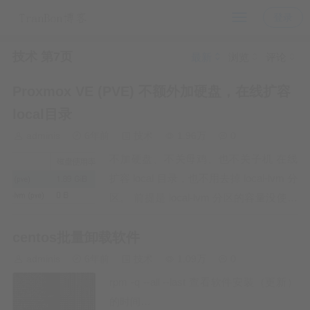
登录
技术 第7页
最新
浏览
评论
Proxmox VE (PVE) 不额外加硬盘，在线扩容
local目录
adminis
6年前
技术
1.96万
0
不加硬盘、不关母鸡、也不关子机 在线
扩容 local 目录，也不用去掉 local-lvm 分
区。 前提是 local-lvm 分区的容量没使用
完，硬盘还有空闲容量！ 注：当然扩容
centos批量卸载软件
这种事情，建议在测试环境下操作。如果
是生产环境的情况下，建议备份好数据后
adminis
6年前
技术
1.09万
0
再操作。毕竟数据无价！！！…
rpm -q --all --last 查看软件安装（更新）
的时间…