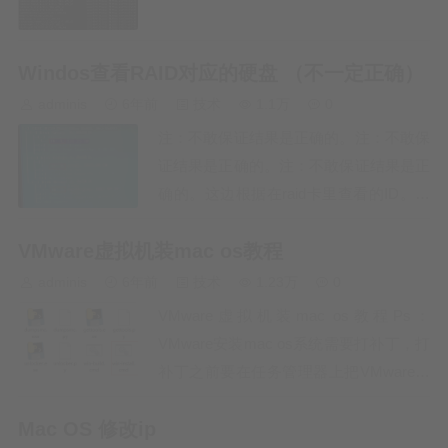
Windos查看RAID对应的硬盘 （不一定正确）
adminis
6年前
技术
1.1万
0
注：不敢保证结果是正确的。注：不敢保
证结果是正确的。注：不敢保证结果是正
确的。这边根据在raid卡里查看的ID。在
系统设备管理里禁用对应ID的硬盘驱动
VMware虚拟机装mac os教程
后.在硬盘管理里对应硬盘重命名的。
注：不敢保证结果是正确的。注：不敢保
adminis
6年前
技术
1.23万
0
证结果是正确的。注：不敢保证结果是正
VMware虚拟机装mac os教程Ps：
确的。…
VMware安装mac os系统需要打补丁，打
补丁之前要在任务管理器上把VMware的
所有服务停掉（VMware版本建议使用
Mac OS 修改ip
15.0-15.2，不要用最新版，补丁打不上