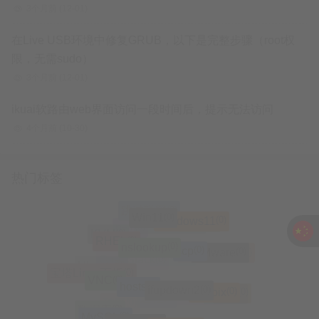
3个月前
(12-01)
在Live USB环境中修复GRUB，以下是完整步骤（root权
限，无需sudo）
3个月前
(12-01)
ikuai软路由web界面访问一段时间后，提示无法访问
4个月前
(10-30)
热门标签
(0)
跳过联网
(0)
Win11
(0)
Windows11
(0)
np++
(0)
Notepad++
(0)
n++
(0)
KVM
(0)
RHEL
(0)
nslookup
(0)
scp
(0)
VMware
(0)
Apache
(0)
Proxmox
(0)
Nginx
(0)
OpenStack
(0)
Ubuntu
(0)
宝塔Linux面板
(0)
VNC
(0)
hosts
(0)
ifupdown2
(0)
Zabbix
(0)
酷派
(0)
Linux
(0)
Centos
(0)
远程
(0)
破密
(0)
数据库
(0)
MySQL
(0)
MariaDB