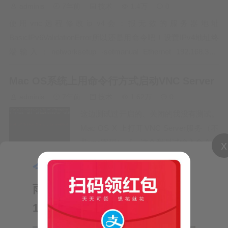
去）一、打补丁0 确认VMware的服务都
adminis
7年前
技术
1.4万
0
停掉后，打开unlocker-ma…
使用vnc远程修改ip v4会：报无效的服务器地址
BasicIPv6ValidationError所以还是用命令吧！设置IPv4地址终
端输入：networksetup -setmanual Ethernet 192.168.31.2
255.255.255.0 192.168.1.1对应网卡设备、…
Mac OS系统上用命令行方式启动VNC Server
adminis
7年前
技术
1.62万
0
这边测试过开启的、关闭的我没有测试。
Mac OS X 上打开VNC Server服务（不
带vnc密码）《---这个我测试输入命令后
x
如下图，会出现Password，不过没有没
今日推荐：
【气象小贴士:
Proxmox VE 备份导出
有直接回车、我是设置密码后才回车的。
下面为转载内容： Mac OS X 上打开
雨量与降雨用语】—来自短信
adminis
7年前
技术
3.47万
2
VNC Server…
一、Proxmox VE备份可以在线备份或者
10620121
离线备份由于local的内容是“容器模板,