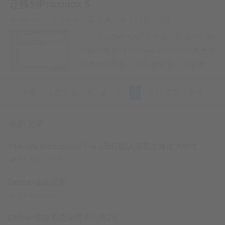
迁移到Proxmox 5
adminis
8年前
技术
1.57万
0
一、导出OVA/OVF首先第一步是从ESXi
的管理客户端vSphere Client中把要迁移
的虚拟机关机，然后选中它，在菜单“文
件”-“导出”-“导出OVF模板”，然后格式选
择“文件的文件夹（OVF）”（或者是“单个
首页
上页
3
4
5
6
7
8
下页
尾页
文件（OVA）”），等待导出完成。注：
名称最是没有中文和一些特殊符号，符号
最新文章
可以使用…
VMware Workstation Pro 25H2默认是英文修改为中文
2个月前
(12-13)
Debian修改容量
3个月前
(12-01)
Debian修改系统保留大小为1%