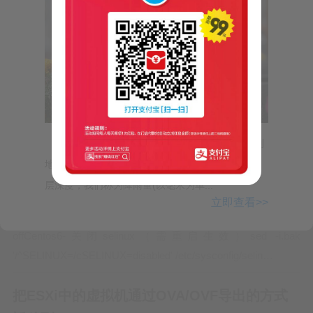
VZDump 备份文件, ISO 映像”…
Proxmox VE 子机被锁定、进行解锁
adminis
7年前
技术
1.84万
0
Proxmox VE 子机被锁定如：备份、迁移
失败后，被锁定的解决方法如下：如：子
机ID为：166 开机、重启、关机、重置、
【气象小贴士:雨量与降雨用语】从天空降落到
回滚快照 提示：VM is locked (backup)
地面上的雨水，未经蒸发、渗透、流失而积聚的水
Linux、Centos一些命令
(500)可以通过 Proxmox VE 网页里的-》
层深度，我们称为降雨量(以毫米为单...
数据中心-》对应的节点-》Shell…
adminis
7年前
技术
1.16万
0
立即查看>>
Centos6-关闭防火墙service iptables stopchkconfig iptables
offCentos6-关闭selinux（需重启生效）sed -i.bak
'/^SELINUX=/cSELINUX=disabled' /etc/sysconfig/selin…
把ESXi中的虚拟机通过OVA/OVF导出的方式