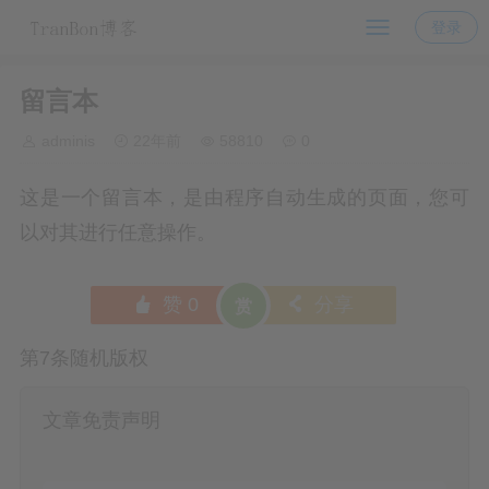
登录
留言本
adminis
22年前
58810
0
这是一个留言本，是由程序自动生成的页面，您可
以对其进行任意操作。
赞
0
分享
󰄼
󰄯
赏
第7条随机版权
文章免责声明