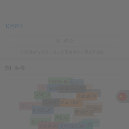
私密评论
评论
◎欢迎参与讨论，请在这里发表您的看法和观点。
热门标签
(0)
nslookup
(0)
scp
(0)
Win11
(0)
hosts
(0)
ifupdown2
(0)
RHEL
(0)
Windows11
(0)
VMware
(0)
VNC
(0)
Zabbix
(0)
跳过联网
(0)
(0)
MariaDB
(0)
Mac OS
KVM
(0)
np++
(0)
宝塔Linux面板
(0)
Apache
(0)
酷派
(0)
MySQL
(0)
修改IP
(0)
n++
(0)
Notepad++
(0)
刷机
(0)
Ubuntu
(0)
Proxmox
(0)
数据库
(0)
Linux
(0)
(0)
Mac
Windows
(0)
大神Note3
(0)
OpenStack
(0)
Nginx