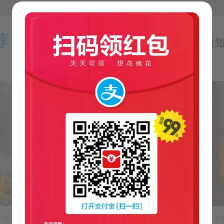
荐：
【气象小贴士:雨量与降雨用语】—来自
阅读剩余的59%
，如需转载请注明出处。
=245
士:雨量与降雨用语】从天空降落到地面上的雨水，未经蒸发、渗透、流失