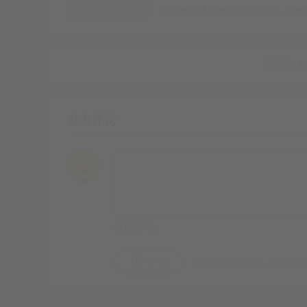
(https://bk.tranbon.com/zb_us
发表评论
三、装系统
创建好虚拟机后，直接开机（AMD的cpu暂时
然后就报错了,嘿嘿 是不是很慌,不要紧.
私密评论
打开系统所在的文件夹,找到以.vmx结尾的文件,
smc.present = "TRUE"
找到这一行
，在下面
评论
◎欢迎参与讨论，请在这
保存并退出
现在再次打开虚拟机 即可.