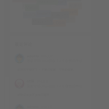
(0)
Linux
(0)
破密
(0)
VNC
(0)
酷派
(0)
数据库
(0)
Zabbix
(0)
hosts
(0)
ifupdown2
(0)
360 os
(0)
系统
(0)
(0)
Mac
MySQL
(0)
修改IP
(0)
Windows
(0)
MariaDB
(0)
Mac OS
(0)
大神Note3
(0)
刷机
最近评论
adminis
评论文章：
最新宝塔Linux面板 7.4.5 收费插件破解方式
这我就不确定了！ 不建议破解、不鼓励破解。
5E网
评论文章：
最新宝塔Linux面板 7.4.5 收费插件破解方式
破解后有会不会有问题啊
adminis
评论文章：