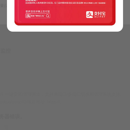
(以毫米为单...
接下一步
根据镜像版本自行选择，剩下的步骤和平常创虚拟机一样，配置自
ix监控
ocksR 一键安装/管理脚本，支持单端口/多端口切换和管理系统支持:
oub.io/ss-jc42/项目地址: https://…
内部服务器错误。
![]