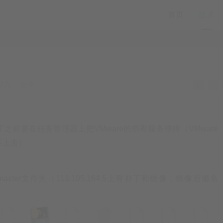
首页
技术
22万
0
补丁之前要在任务管理器上把VMware的所有服务停掉（VMware
不上去）
master文件夹（113.105.164.5上有补丁和镜像，镜像后缀名