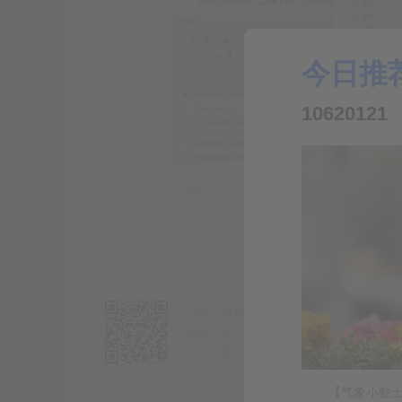
今日推
10620121
扫描二维码推送至手机访问。
版权声明：本文由
TranBon博客
发布
本文链接：
https://bk.tranbon.com/?id
【气象小贴