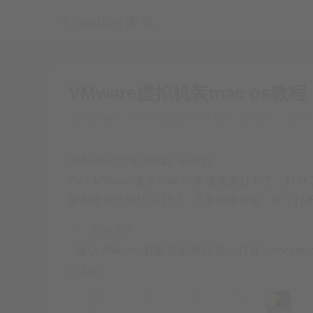
当前位置：
TranBon博客 > 首页
>
技术
> 正文内容
VMware虚拟机装mac os教程
adminis
6年前
(2020-04-02)
技术
1.
VMware虚拟机装mac os教程
Ps：VMware安装mac os系统需要打补丁，打
版本建议使用15.0-15.2，不要用最新版，补丁打
一、打补丁0
确认VMware的服务都停掉后，打开unlocker-
为.cdr）