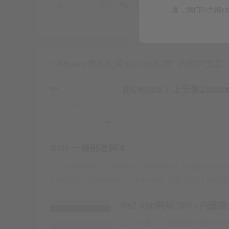
分享给朋友：
度，我们称为降雨量
选择镜像时，文件类型要选择所以文件，然后直
打完补丁后可以看到操作系统有mac os选了，
“VMware虚拟机装mac os教程” 的相关文章
行选择。
在Centos 7 上安装Zabb
…
SSR 一键部署脚本
一个逗比写的逗比脚本ssr.sh脚本说明: Shadows
CentOS6+ / Debian6+ / Ubuntu14+使用方法: https://d
iis7 asp网站 500 - 
其它配置正常的情况下解决方法：