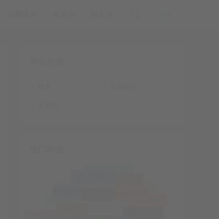
温馨提示
未分类
留言本
登录
网站分类
技术
温馨提示
未分类
热门标签
(0)
(0)
Notepad++
跳过联网
(0)
n++
(0)
np++
(0)
Win11
(0)
Windows11
(0)
(0)
Nginx
KVM
(0)
Proxmox
(0)
OpenStack
(0)
Apache
(0)
(0)
RHEL
Ubuntu
(0)
VMware
(0)
nslookup
(0)
scp
(0)
(0)
Centos
(0)
远程
宝塔Linux面板