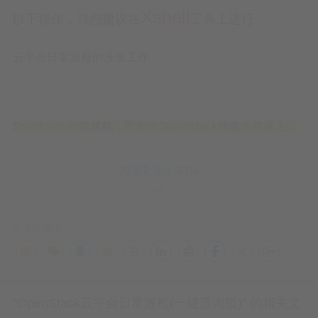
Xshell
以下操作，强烈建议在
工具上进行
云平台日常巡检的准备工作：
Step1:ssh到跳板机，即制作OpenStack镜像的机器上。
阅读剩余的93%
Step2:在跳板机上ssh到各计算节点：
分享给朋友：
ssh root@compute0
ssh root@compute1
“OpenStack云平台日常巡检(一键查询版)” 的相关文
ssh root@compute2