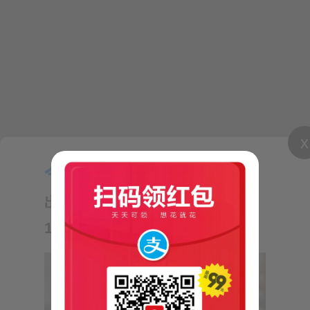
Step7：查完后记得及时退出，防止窗口误操作
命令：
exit
x
今日推荐：
【气象小贴士：
二：云平台日常巡检-CPU占用
出行注意南北温差】—来自短信
10620121
巡检