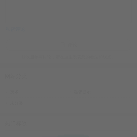
ip addr |grep 10.0.0 |awk '{print $8}'
显示出来的接口就是计算节点、控制节点、存储节点之间
私密评论
的通信接口，包括迁移，共享存储，镜像传送都通过该接
评论
口
◎欢迎参与讨论，请在这里发表您的看法和观点。
网站分类
确认所有虚拟机通过服务器哪个物理接口连接到公网：
技术
温馨提示
命令：
未分类
grep mappings
/etc/neutron/plugins/ml2/linuxbridge_agent.ini |cut -f 2 -d =
热门标签
|cut -f 2 -d :
(0)