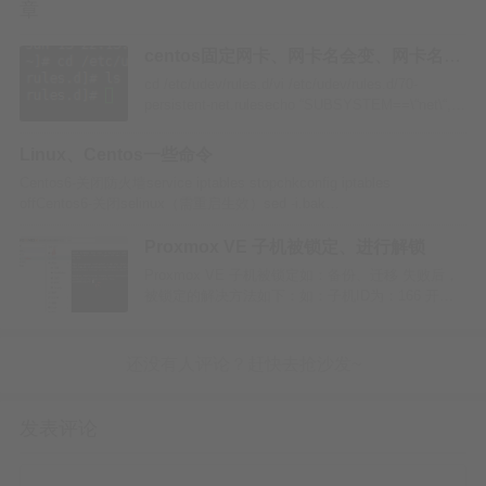
章
ssh root@compute3
centos固定网卡、网卡名会变、网卡名错
乱，解决方法
cd /etc/udev/rules.d/vi /etc/udev/rules.d/70-
persistent-net.rulesecho “SUBSYSTEM==\“net\“,
ACTION==\“add\“, DRIVERS==\“?*\“,
ATTR{address}==\“$(ifconf…
Linux、Centos一些命令
一：云平台日常巡检-网络流量
Centos6-关闭防火墙service iptables stopchkconfig iptables
offCentos6-关闭selinux（需重启生效）sed -i.bak
巡检
'/^SELINUX=/cSELINUX=disabled' /etc/sysconfig/selin…
Proxmox VE 子机被锁定、进行解锁
Proxmox VE 子机被锁定如：备份、迁移 失败后，
被锁定的解决方法如下：如：子机ID为：166 开
机、重启、关机、重置、回滚快照 提示：VM is
locked (backup) (500)可以通过 Proxmox VE 网页
里的-》数据中心-》对应的节点-》Shell…
Step0：先确认接口连接情况
确定OpenStack节点之间使用哪个接口通信，
发表评论
命令：