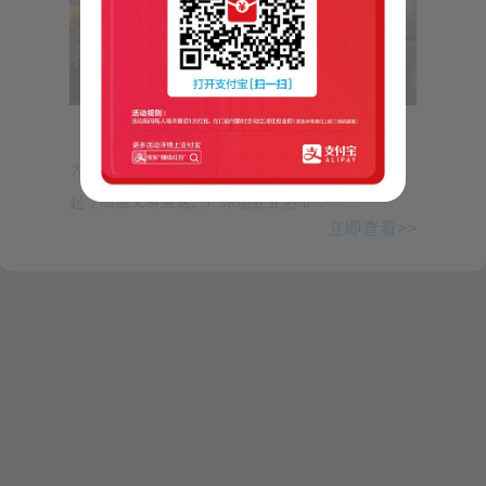
Step1:先看物理机的CPU利用情况：
命令:
top
【气象小贴士：出行注意南北温差】近期全省
大部分地区虽有雨水光顾，天气稍微清凉，但4日
起，高温又将重返。广东地处亚热带，一...
执行结果：
立即查看>>
top - 10:51:27 up 3 days, 22:39, 1 user, load
average: 5.23, 4.81, 4.69
Tasks: 562 total, 2 running, 560 sleeping, 0
stopped, 0 zombie
%Cpu(s): 6.4 us, 1.6 sy, 0.0 ni, 91.7 id,
,
0.3 wa
0.0 hi, 0.0 si, 0.0 st