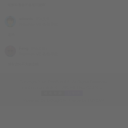
比如
破解后有会不会有问题啊
tap22b50e6c-26
adminis
评论文章：
Proxmox VE 备份导出
是的
如果你认为没有问题，到此结束，请直接跳到下面第二章
Feng
评论文章：
Proxmox VE 备份导出
节
云平台日常巡检-CPU占用巡检
博客访问不大稳定呐
Copyright Your TranBon博客.All Rights Reserved.
tap22b50e6c-26
假设
流量异常，把当前屏幕的内容复
tranbon.com
备案号：
湘ICP备19027551号-1
制到记事本，方便复制粘贴
Powered By
Z-BlogPHP
. Theme by
TOYEAN
.