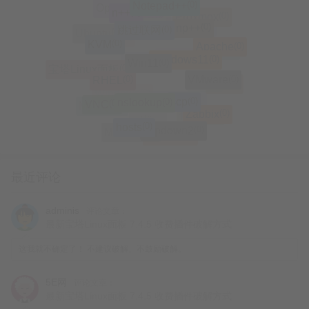
Notepad++
(0)
n++
(0)
Nginx
(0)
跳过联网
显示出来的接口就是所有虚拟机通过该接口连接到公网
(0)
OpenStack
(0)
np++
(0)
Proxmox
(0)
KVM
(0)
Ubuntu
(0)
远程
(0)
Windows11
(0)
Win11
(0)
(0)
Apache
Centos
(0)
破密
(0)
Linux
(0)
RHEL
(0)
(0)
宝塔Linux面板
VMware
(0)
360 os
(0)
数据库
(0)
nslookup
Step1：查看各计算节点所有网卡的实时流量情况，
使用键
(0)
(0)
scp
系统
(0)
酷派
(0)
VNC
(0)
Mac
盘左右键切换
(0)
Zabbix
(0)
Windows
(0)
MySQL
(0)
hosts
(0)
大神Note3
(0)
ifupdown2
(0)
修改IP
(0)
(0)
MariaDB
刷机
(0)
Mac OS
nload -m
最近评论
第一页通常是物理接口，不需要理会
adminis
评论文章：
最新宝塔Linux面板 7.4.5 收费插件破解方式
这我就不确定了！ 不建议破解、不鼓励破解。
tap
虚拟机的网卡是
开头的
5E网
评论文章：
最新宝塔Linux面板 7.4.5 收费插件破解方式