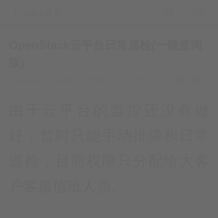
登录
OpenStack云平台日常巡检(一键查询
版)
adminis
6年前
技术
1.37万
0
由于云平台的监控还没有做
好，暂时只能手动排障和日常
巡检，目前权限只分配给大客
户客服值班人员。