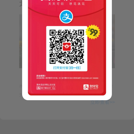
或着 酷派系统 “砖头”直接刷机刷成 360
龙舟水】—来自短信10620121
哈哈哈！大神Note3 终于可以把 酷派系统 直接刷成
OS 2.0！
360 OS 2.0了哈哈哈！大神Note3 终于可以把 酷派
系统 “砖头”直接刷成 360 OS 2.0了最新版的刷机软
件就可以了，直接把 酷派系统 或着 酷派系统 “砖头”
vi编辑器教程
直接刷机刷成 360 OS 2.0！下面重点：刷机软件 要
http://blog.sina.com.cn/s/blog_736f1c59010136ry.htmlhttp://blog.csdn.
是如下图，…
net/lanxinju/article/details/5731843Linux下的文本编辑器有很多种，vi
是最常用的，也是各版本Linux的标配。注意，vi…
如果没添加源的话，会报错，所以请先安装源
SSR 一键部署脚本
一个逗比写的逗比脚本ssr.sh脚本说明: ShadowsocksR 一键安装/管理
添加国内源
脚本，支持单端口/多端口切换和管理系统支持: CentOS6+ / Debian6+ /
Ubuntu14+使用方法: https://doub.io/ss-jc42/项目地址: https://…



【气象小贴士：龙舟水】指端午节前后的降
echo
"deb http://mirrors.ustc.edu.cn/pr
水，气象部门通常将5月21日至6月20日的降水记录
oxmox/debian/pve buster pve-no-subscrip
为“龙舟水”。我省已进入“龙舟水...
发表评论
tion"
 >/etc/apt/sources.list.d/pve-inst
立即查看>>
接着在终端通过apt安装