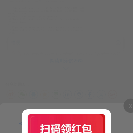
阅读剩余的26%
ifupdown2
分享给朋友：
这是因为没安装
包，我手动安装。
点击对应节点的Shell 或 SHH远程对应机器，输入
x
apt-get install ifupdown2
安装即可。
“Proxmox VE 6.2后 安装ifupdown2” 的相关文章
今日推荐：
【气象小贴士：
哈哈哈！大神Note3 终于可以把 酷派系统