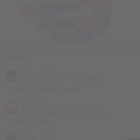
(0)
资料、相关研究报告及个人理解，仅供读者参
np++
(0)
数据库
(0)
Apache
(0)
Mac
(0)
跳过联网
(0)
KVM
(0)
Windows
(0)
大神Note3
考。本文不代表任何官方立场或专业机构的意
(0)
宝塔Linux面板
(0)
酷派
(0)
Windows11
(0)
MySQL
(0)
刷机
(0)
Win11
(0)
VMware
(0)
修改IP
(0)
RHEL
(0)
VNC
(0)
Zabbix
(0)
MariaDB
(0)
Mac OS
(0)
scp
(0)
在撰写本文时，我们已尽力确保信息的准确性
nslookup
(0)
hosts
(0)
ifupdown2
和完整性，但鉴于信息来源的多样性及可能存
在的误差，我们无法保证本文所述内容在任何
最近评论
时刻都绝对准确无误。因此，读者在阅读本文
时，应结合自身实际情况及专业知识，进行独
adminis
评论文章：
最新宝塔Linux面板 7.4.5 收费插件破解方式
这我就不确定了！ 不建议破解、不鼓励破解。
对于因本文信息不准确、不完整或读者自身理
解偏差而导致的任何损失或损害，我们概不负
5E网
评论文章：
责。同时，我们也不承担因本文所述内容引发
最新宝塔Linux面板 7.4.5 收费插件破解方式
破解后有会不会有问题啊
此外，本文可能包含对特定公司、行业或市场
adminis
评论文章：