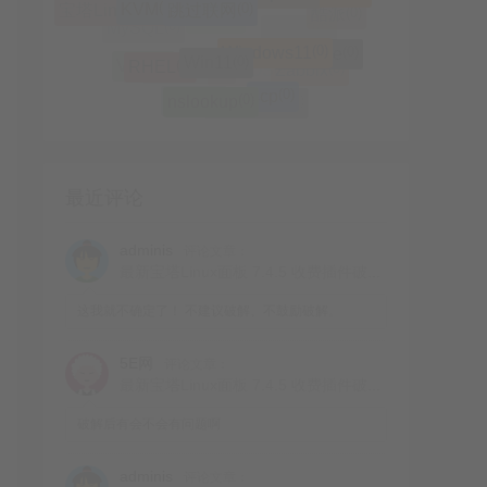
Windows
(0)
(0)
宝塔Linux面板
大神Note3
(0)
酷派
(0)
Windows11
(0)
Win11
(0)
(0)
VMware
MySQL
(0)
刷机
(0)
(0)
修改IP
RHEL
(0)
VNC
(0)
Zabbix
(0)
scp
(0)
MariaDB
(0)
nslookup
(0)
Mac OS
(0)
hosts
(0)
ifupdown2
最近评论
adminis
评论文章：
最新宝塔Linux面板 7.4.5 收费插件破解方式
这我就不确定了！ 不建议破解、不鼓励破解。
5E网
评论文章：
最新宝塔Linux面板 7.4.5 收费插件破解方式
破解后有会不会有问题啊
adminis
评论文章：