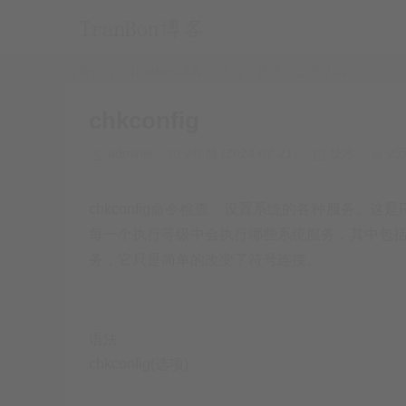
当前位置：
TranBon博客 > 首页
>
技术
> 正文内容
chkconfig
adminis
2年前
(2024-07-21)
技术
2
chkconfig命令检查、设置系统的各种服务。这
每一个执行等级中会执行哪些系统服务，其中包括各
务，它只是简单的改变了符号连接。
语法
chkconfig(选项)