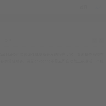
首页
技术
万
0
是Red Hat公司遵循GPL规则所开发的程序，它可查询操作系统在
类常驻服务。谨记chkconfig不是立即自动禁止或激活一个服