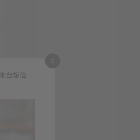
x
来自短信