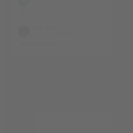
Proxmox VE 备份导出
是的
Feng
评论文章：
Proxmox VE 备份导出
博客访问不大稳定呐