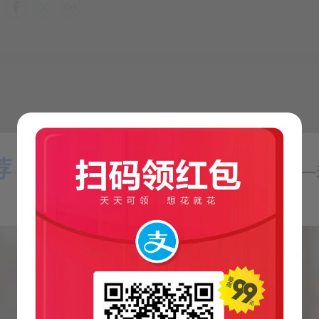
   #设置httpd在运行级别为2、3、4、5的情况下都是on（开启）的状态。

启动情况。

设置情况。

mysqld在等级3和5为开机运行服务，--level 35表示操作只在等级3和5执
sqld在各等级为on，“各等级”包括2、3、4、5等级。
lhttp://blog.csdn.net/lanxinju/article/details/5731843Linux下的文本编
荐：
标配。注意，vi…
【气象小贴士：昼暖夜冷与辐射降温】—
名会变、网卡名错乱，解决方法
ev/rules.d/70-persistent-net.rulesecho “SUBSYSTEM==\“net\“,
?*\“, ATTR{address}==\“$(ifconf…
onfig工具服务列表中增加此服务，此时服务会被在/etc/rc.d/rcN.d中赋予
ocksR 一键安装/管理脚本，支持单端口/多端口切换和管理系统支持:
务的默认启动等级。