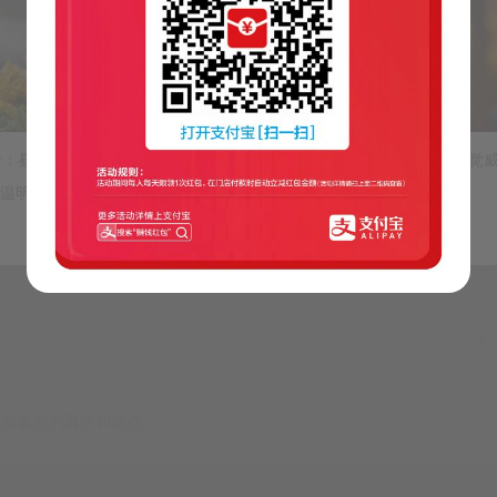
oub.io/ss-jc42/项目地址: https://…
e/index.html?id=b363bef0481239bf830ac98196c482de
士：昼暖夜冷与辐射降温】近期的冷空气，白天在阳光照射下，可能感觉
明显下降，夜...
󰄯
分享
赏



里发表您的看法和观点。