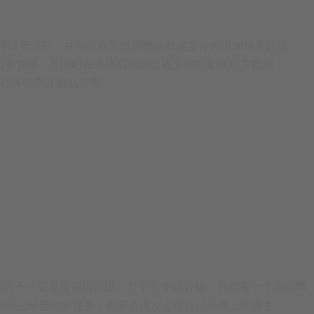
ig指令得以管理它，并同时在系统启动的叙述文件内增加相关数据；

nfig指令管理，并同时在系统启动的叙述文件内删除相关数据；

个执行等级中开启或关毕。
行级而不一定是当前运行级。对于每个运行级，只能有一个启动脚
启动已经启动的服务，也不会再次去停止已经停止的服务。