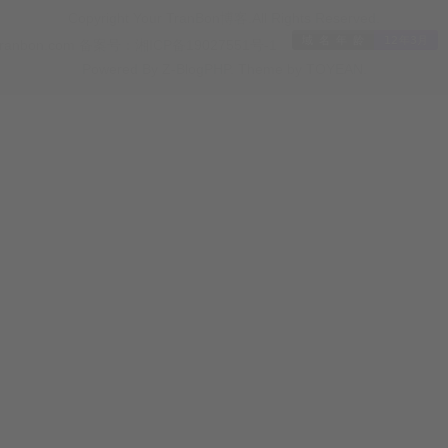
于公开资料、相关研究报告及个人理解，仅供读者参考。本文不
Copyright Your TranBon博客.All Rights Reserved.
tranbon.com
备案号：
湘ICP备19027551号-1
Powered By
Z-BlogPHP
. Theme by
TOYEAN
.
准确性和完整性，但鉴于信息来源的多样性及可能存在的误差，
都绝对准确无误。因此，读者在阅读本文时，应结合自身实际情
自身理解偏差而导致的任何损失或损害，我们概不负责。同时，
或市场的分析和预测，这些分析和预测均基于当前市场环境及可
响而发生变化。因此，读者在参考本文时，应充分考虑这些潜在
阅相关资料和咨询专业人士，以获取更全面、准确的信息和建