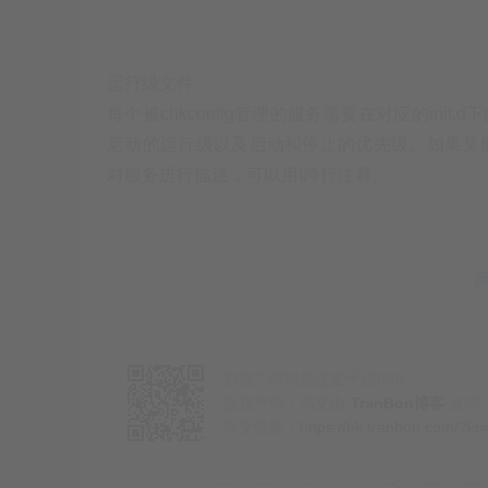
运行级文件：
每个被chkconfig管理的服务需要在对应的init
启动的运行级以及启动和停止的优先级。如果某
对服务进行描述，可以用\跨行注释。
例如random.init包含三行：
# chkconfig: 2345 20 80

# description: Saves and restores system entropy p
# higher quality random number generation.
扫描二维码推送至手机访问。
版权声明：本文由
TranBon博客
发布
本文链接：
https://bk.tranbon.com/?id
实例
chkconfig --list             #列出所有的系统服务。
