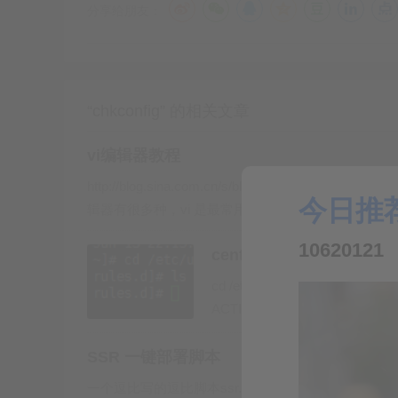
分享给朋友：
chkconfig --add 
httpd
        #增加httpd服务。

chkconfig --del httpd        #删除httpd服务。

chkconfig --level httpd 2345 on     
chkconfig --list               #列出系统所有的服务
chkconfig --list mysqld        #列出mysqld服务
“chkconfig” 的相关文章
chkconfig --level 35 mysqld on #设定
行，on表示启动，off表示关闭。
vi编辑器教程
chkconfig mysqld on            #设定my
http://blog.sina.com.cn/s/blog_736f1c59010136ry.htm
今日推
辑器有很多种，vi 是最常用的，也是各版本Linux的
10620121
centos固定网卡、网卡
cd /etc/udev/rules.d/vi /etc/ud
如何增加一个服务：
ACTION==\“add\“, DRIVERS==\“
服务脚本必须存放在/etc/init.d/目录下；
chkconfig --add servicename在chkc
SSR 一键部署脚本
K/S入口了；
一个逗比写的逗比脚本ssr.sh脚本说明: Shadows
chkconfig --level 35 mysqld on修改服