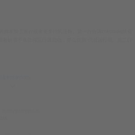
.d下的脚本加上两行或者更多行的注释。第一行告诉chkconfig缺省
服务缺省不在任何运行级启动，那么使用-代替运行级。第二行
阅读剩余的55%
ool for \
，如需转载请注明出处。
=335