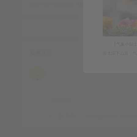
CentOS6+ / Debian6+ / Ubuntu14+使用方法: https://d
有道云笔记
https://note.youdao.com/ynoteshar
【气象小贴
发表评论
而太阳下山后，气温
󰄼
赞
0
第9条随机版权
文章免责声明
私密评论
评论
◎欢迎参与讨论，请在这