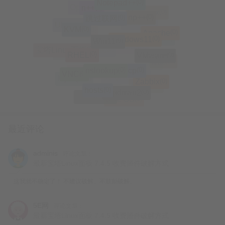
(0)
Notepad++
(0)
Nginx
(0)
n++
(0)
OpenStack
(0)
Proxmox
(0)
(0)
跳过联网
np++
(0)
远程
(0)
(0)
Ubuntu
Centos
(0)
KVM
(0)
Apache
(0)
破密
(0)
Windows11
(0)
Win11
(0)
Linux
(0)
宝塔Linux面板
(0)
(0)
360 os
RHEL
(0)
VMware
(0)
系统
(0)
数据库
(0)
酷派
(0)
(0)
(0)
Mac
nslookup
scp
(0)
VNC
(0)
Windows
(0)
MySQL
(0)
Zabbix
(0)
大神Note3
(0)
修改IP
(0)
hosts
(0)
ifupdown2
(0)
刷机
(0)
MariaDB
(0)
Mac OS
最近评论
adminis
评论文章：
最新宝塔Linux面板 7.4.5 收费插件破解方式
这我就不确定了！ 不建议破解、不鼓励破解。
5E网
评论文章：
最新宝塔Linux面板 7.4.5 收费插件破解方式