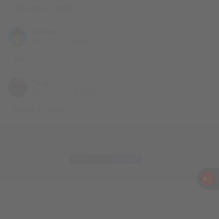
破解后有会不会有问题啊
adminis
评论文章：
Proxmox VE 备份导出
是的
Feng
评论文章：
Proxmox VE 备份导出
博客访问不大稳定呐
Copyright Your TranBon博客.All Rights Reserved.
tranbon.com
备案号：
湘ICP备19027551号-1
Powered By
Z-BlogPHP
. Theme by
TOYEAN
.