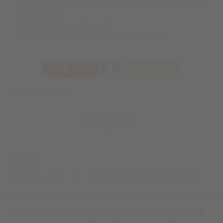
参考来自： Windows 10/11新系统跳过强制联网激活和
注册微软账户
https://baijiahao.baidu.com/s?
id=1837181834166187694&wfr=spider&for=pc
赞
0
分享
󰄼
󰄯
赏
第4条随机版权
阅读剩余的28%
文章免责声明



分享给朋友：
本文所提供的信息、观点及数据均来源于公开
资料、相关研究报告及个人理解，仅供读者参
“Win11 25H2最新跳过联网激活方法和注册微软账