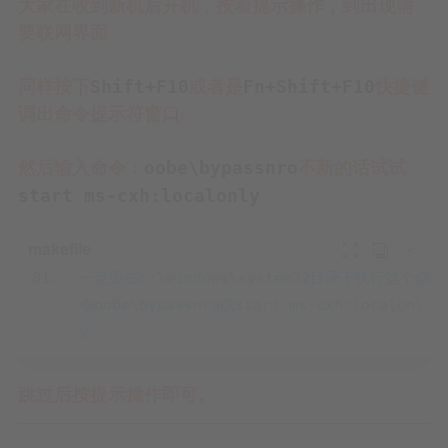
大家在收到新机后开机，按着提示操作，到出现需
要联网界面
Shift+F10
Fn+Shift+F10
同样按下
或者是
快捷键
调出命令提示符窗口
oobe\bypassnro
然后输入命令：
不新的话试试
start ms-cxh:localonly



一定要在c:\windows\system32目录下执行这个命
令oobe\bypassnro或start ms-cxh:localonl
y
跳过后按提示操作即可。