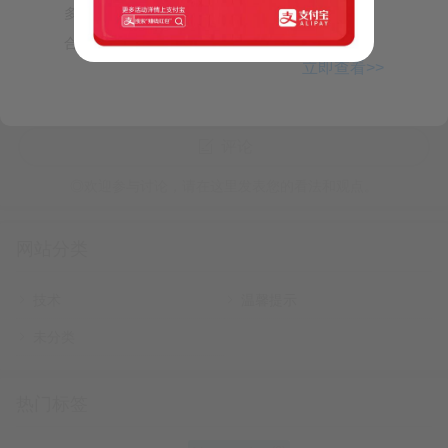
多云有时晴天，无明显冷空气影响，阳光露脸，适
场环境及可获得的信息，并可能受到多种因素
的影响而发生变化。因此，读者在参考本文
合外出。具体预报：1月1日至2日，我...
立即查看>>
私密评论
我们鼓励读者在阅读本文后，进一步查阅相关
评论
资料和咨询专业人士，以获取更全面、准确的
信息和建议。同时，我们也欢迎读者就本文内
◎欢迎参与讨论，请在这里发表您的看法和观点。
容提出宝贵的意见和建议，以便我们不断改进
网站分类
最后，感谢读者对本文的关注和阅读。我们希
技术
温馨提示
望通过提供有价值的信息和观点，为读者在相
未分类
关领域的学习和决策提供一定的帮助和参考。
但请务必记住，本文所述内容仅供参考，不构
热门标签