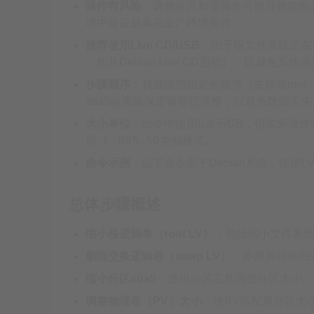
操作有风险
：调整分区和逻辑卷可能导致数据
境中验证后再在生产环境操作。
推荐使用Live CD/USB
：由于根文件系统正在
（如从Debian Live CD启动），以避免
步骤顺序
：我遵循您指定的顺序（先修改root、
sda5前需确保逻辑卷已调整，以避免数据丢失
G
大小单位
：命令中使用
表示GB，但实际操作
-L 895.5G
用
类似格式。
命令示例
：以下命令基于Debian系统，使用L
总体步骤概述
缩小根逻辑卷（root LV）
：包括缩小文件系
删除交换逻辑卷（swap LV）
：停用并移除旧s
缩小分区sda5
：使用分区工具调整分区大小。
调整物理卷（PV）大小
：使PV匹配新分区大