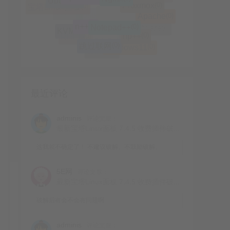
(0)
宝塔Linux面板
(0)
Zabbix
(0)
Apache
(0)
VNC
(0)
(0)
n++
Notepad++
(0)
ifupdown2
(0)
hosts
(0)
KVM
(0)
VMware
(0)
np++
(0)
RHEL
(0)
跳过联网
(0)
scp
(0)
nslookup
(0)
Windows11
(0)
Win11
最近评论
adminis
评论文章：
最新宝塔Linux面板 7.4.5 收费插件破解方式
这我就不确定了！ 不建议破解、不鼓励破解。
5E网
评论文章：
最新宝塔Linux面板 7.4.5 收费插件破解方式
破解后有会不会有问题啊
adminis
评论文章：