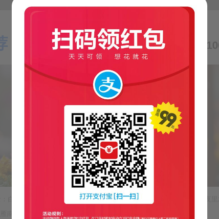
。
荐：
【气象小贴士：白露节气】—来自短信1062
），并且系统在救援模式或Live环境中（用于安全缩小根文件系
.5G
件系统可能已挂载，建议在卸载状态下操作（如使用Live
阅读剩余的87%



，如需转载请注明出处。
=355
：白露节气】进入白露节气，北方“夜寒日里热”，昼夜温差大，此时夜
南飞避寒...