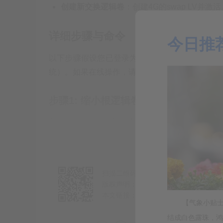
创建新交换逻辑卷
：创建4G的swap LV并激活
详细步骤与命令
今日推
以下步骤假设您已登录为root用户（如图片所示
统）。如果在线操作，请格外小心。
步骤1: 缩小根逻辑卷（root LV）到895
首先缩小文件系统，然后缩小逻辑卷。由于根文
CD）。
1.1 检查文件系统
：确保文件系统健康。
扫描二维码推送至手机访问。
版权声明：本文由
TranBon博客
发布
本文链接：
https://bk.tranbon.com/?id
【气象小贴士
结成白色露珠，鸿雁