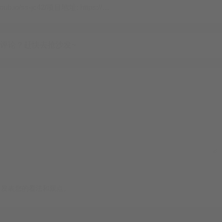



oub.io/ss-jc42/项目地址: https://…
件系统已缩小。
变为895.5G。
。



里发表您的看法和观点。


