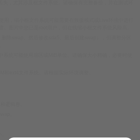
丢失，尤其涉及根文件系统。请确保有完整备份，并在测试环
使用，缩小根文件系统可能需要在救援模式或Live环境中进行
系统崩溃。图片中您已是root用户，但在线缩小根文件系统风险高。
删除swap、然后修改sda5、最后创建swap），但调整分区
。
中系统可能使用扇区或MiB单位。请确保大小精确，必要时使
VM和ext4文件系统。请根据实际环境调整。
统和逻辑卷。
wap。
小。