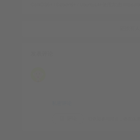
CentOS6+ / Debian6+ / Ubuntu14+使用方法: https://d
系统会提示确认。如果失败，可能需先确保文
lsblk
lvs
验证
：使用
或
检查root LV大小是否
发表评论
步骤2: 删除交换逻辑卷（swap LV）
2.1 停用swap
：如果swap正在使用，先停用
私密评论
2.2 删除swap LV
：
评论
◎欢迎参与讨论，请在这