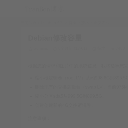
当前位置：
TranBon博客 > 首页
>
技术
> 正文内容
Debian修改容量
adminis
8个月前
(12-01)
技术
7460
根据您的请求和图片中的系统信息，我将指导您
缩小根逻辑卷（root LV）从约998.6G到895.5
删除现有的交换逻辑卷（swap LV，当前976
缩小分区sda5从999.5G到899.5G。
创建创建新的4G交换逻辑卷。
注意事项：