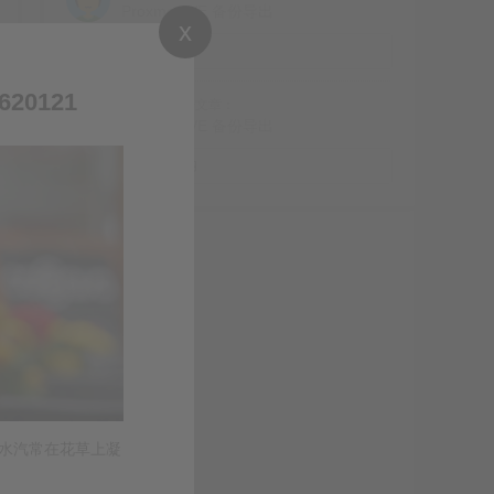
Proxmox VE 备份导出
x
是的
0121
Feng
评论文章：
Proxmox VE 备份导出
博客访问不大稳定呐
里水汽常在花草上凝