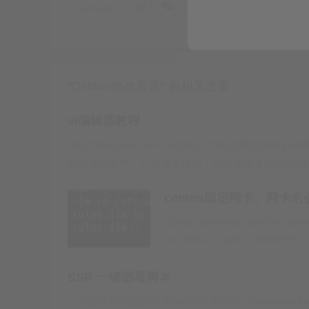
图片中已运行过，显示clean，但建议再次运
分享给朋友：
1.2 缩小文件系统
：将ext4文件系统缩小到895
“Debian修改容量” 的相关文章
vi编辑器教程
resize2fs
895.5G
注意：
接受大小如
。如
KB），但通常直接使用G单位可行。
http://blog.sina.com.cn/s/blog_736f1c59010136ry.htm
辑器有很多种，vi 是最常用的，也是各版本Linux的
或 此命令将把文件系统缩小到最小
centos固定网卡、网卡
cd /etc/udev/rules.d/vi /etc/ud
ACTION==\“add\“, DRIVERS==\“
SSR 一键部署脚本
1.3 缩小逻辑卷
：调整LV大小以匹配文件系统
一个逗比写的逗比脚本ssr.sh脚本说明: Shadows