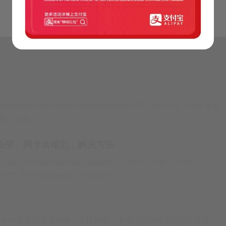
行。
.5G。



895.5 * 1024 * 1024
果大小无效，可使用块数（如计算
lhttp://blog.csdn.net/lanxinju/article/details/5731843Linux下的文本编
标配。注意，vi…
可能大小，同时保留所有数据。
名会变、网卡名错乱，解决方法



ev/rules.d/70-persistent-net.rulesecho “SUBSYSTEM==\“net\“,
?*\“, ATTR{address}==\“$(ifconf…
。
ocksR 一键安装/管理脚本，支持单端口/多端口切换和管理系统支持: