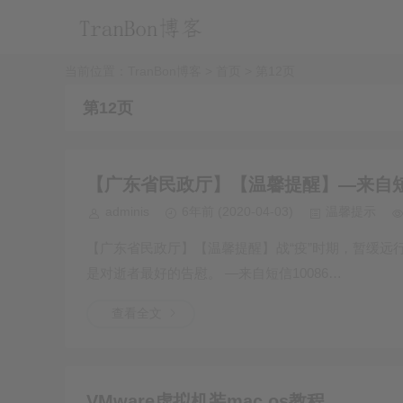
当前位置：
TranBon博客 > 首页
> 第12页
第12页
【广东省民政厅】【温馨提醒】—来自短信
adminis
6年前
(2020-04-03)
温馨提示
【广东省民政厅】【温馨提醒】战“疫”时期，暂缓远
是对逝者最好的告慰。 —来自短信10086…
查看全文
VMware虚拟机装mac os教程