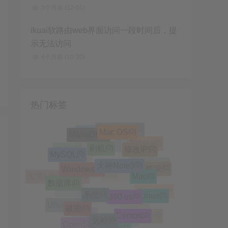
3个月前
(12-01)
ikuai软路由web界面访问一段时间后，提
示无法访问
4个月前
(10-30)
热门标签
(0)
Mac OS
(0)
MariaDB
(0)
ifupdown2
(0)
hosts
(0)
刷机
(0)
修改IP
(0)
Zabbix
(0)
MySQL
(0)
VNC
(0)
大神Note3
(0)
nslookup
(0)
scp
(0)
Windows
(0)
酷派
(0)
Mac
(0)
(0)
RHEL
VMware
(0)
数据库
(0)
宝塔Linux面板
(0)
系统
(0)
Win11
(0)
360 os
(0)
Windows11
(0)
Linux
(0)
Apache
(0)
KVM
(0)
破密
(0)
Ubuntu
(0)
跳过联网
(0)
Centos
(0)
np++
(0)
远程
(0)
Proxmox
(0)
n++
(0)
OpenStack
(0)
Notepad++
(0)
Nginx