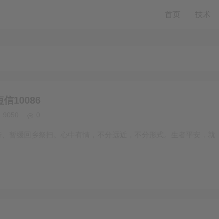
首页
技术
10086
9050
0
行、暂缓回乡祭扫。心中有情，不分远近，不分形式。生者平安，就