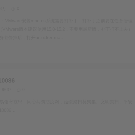
23万
0
程Ps：VMware安装mac os系统需要打补丁，打补丁之前要在任务管理
VMware版本建议使用15.0-15.2，不要用最新版，补丁打不上去）
都停掉后，打开unlocker-ma…
086
9637
0
易俗寄哀思，同心共筑防疫网，延缓祭扫莫聚集。文明祭扫、平安
086…