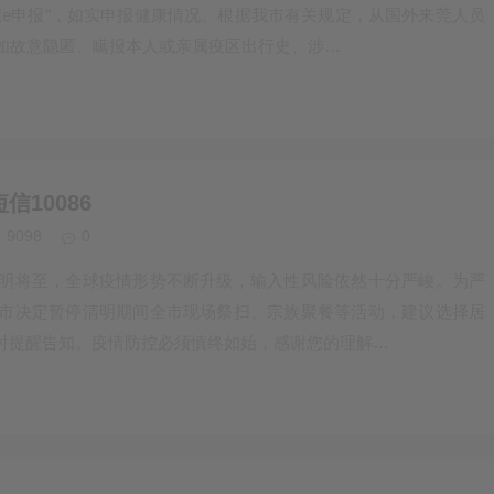
e申报”，如实申报健康情况。根据我市有关规定，从国外来莞人员
，如故意隐匿、瞒报本人或亲属疫区出行史、涉…
10086
9098
0
明将至，全球疫情形势不断升级，输入性风险依然十分严峻。为严
市决定暂停清明期间全市现场祭扫、宗族聚餐等活动，建议选择居
时提醒告知。疫情防控必须慎终如始，感谢您的理解…