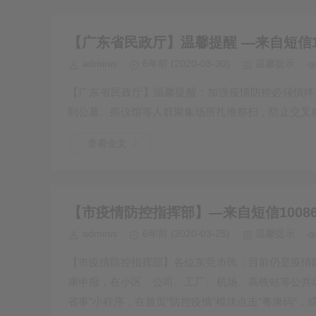
【广东省民政厅】温馨提醒 —来自短信10
adminis
6年前
(2020-03-30)
温馨提示
【广东省民政厅】温馨提醒：加强疫情防控必须慎终
到公墓、殡仪馆等人群聚集场所扎堆祭扫，防止交叉感染
查看全文
【市疫情防控指挥部】—来自短信1008
adminis
6年前
(2020-03-25)
温馨提示
【市疫情防控指挥部】各位东莞市民：目前仍是疫情防
康申报，在小区、公司、工厂、机场、高铁站等公共场
省事”小程序，在首页“防控疫情”模块点击“粤康码”，或查看