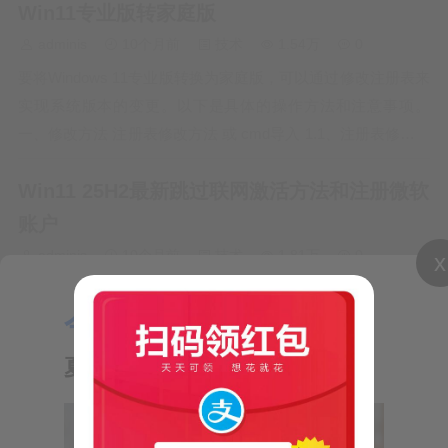
Win11专业版转家庭版
adminis
10个月前
技术
1.54万
0
要将Windows 11专业版转换为家庭版，可以通过修改注册表来
实现系统版本的变更。以下是具体的操作方法和注意事项。
一、修改方法 注册表修改方法 或 cmd导入 1.1、注册表修改方
法 首先需要以管理员身份登录系统，然后通过注册表编辑器修
Win11 25H2最新跳过联网激活方法和注册微软
改特定键值。需要修改的注册表路径为HKEY_LOCAL_MA…
账户
adminis
10个月前
技术
1.81万
0
x
Win11系统激活时如何跳过联网链接。毕竟它的激活过程是比
今日推荐：
较繁琐的，有网络可能等待时间非常长，没有网络环境甚至连
【气象小贴士：
激活步骤都无法完成。 那么本期的Win11教程就来分享最新的
夏至】—来自短信10620121
跳过联网激活的方法，希望能够帮助到广大用户。大家可以点
chkconfig
赞收藏起来，分享给有需要的朋友。 大家在收到新机后开机，
按着提示操作，到出…
adminis
2年前
技术
2万
0