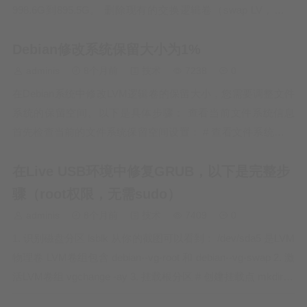
998.6G到895.5G。 删除现有的交换逻辑卷（swap LV，当前
976M）。 缩小分区sda5从999.5G到899.5G。 创建创建新的
Debian修改系统保留大小为1%
4G交换逻辑卷。 注意事项： 操作…
adminis
8个月前
技术
7238
0
在Debian系统中修改LVM逻辑卷的保留大小，您需要调整文件
系统的保留空间。以下是具体步骤： 查看当前文件系统信息
首先检查当前的文件系统保留空间设置： # 查看文件系统信息
df -h /dev/mapper/debian--vg-root # 查看详细的文件系统参数
在Live USB环境中修复GRUB，以下是完整步
tune2fs -l /…
骤（root权限，无需sudo）
adminis
8个月前
技术
7409
0
1. 识别磁盘分区 lsblk 从你的截图可以看到： /dev/sda5 是LVM
物理卷 LVM卷组包含 debian--vg-root 和 debian--vg-swap 2. 激
活LVM卷组 vgchange -ay 3. 挂载根分区 # 创建挂载点 mkdir -p
/mnt/root…