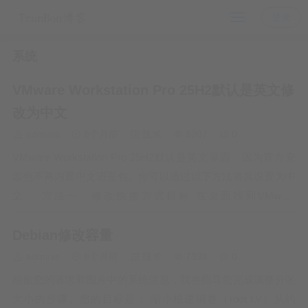
登录
系统
VMware Workstation Pro 25H2默认是英文修
改为中文
adminis
8个月前
技术
8307
0
VMware Workstation Pro 25H2默认是英文界面，因为官方安
装包不再内置中文语言包。你可以通过以下方法将其设置为中
文： 方法一：修改快捷方式目标 在桌面找到VMware
Workstation Pro的快捷方式。 右键点击选择“属性”。 在“目标”
Debian修改容量
栏的路径末尾添加 --loca…
adminis
8个月前
技术
7398
0
根据您的请求和图片中的系统信息，我将指导您完成调整分区
大小的步骤。您的目标是： 缩小根逻辑卷（root LV）从约