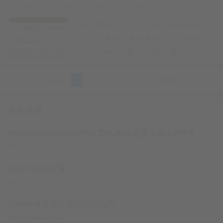
按着提示操作，到出现需…
adminis
4年前
技术
1.38万
0
win+R键打开运行，输入“gpedit.msc”并
回车。“本地计算机策略”→“计算机配置”
→“Windows设置”→“安全设置”→“本地策
略”→“安全选项”→双击“交互式登录: 不显
示上次登录”点启用后保存。说明：交互
首页
1
2
3
4
下页
尾页
式登录: 不显示上次登录该安全设置确定
Windows 登录屏幕是否将显示上次登…
最新文章
VMware Workstation Pro 25H2默认是英文修改为中文
2个月前
(12-13)
Debian修改容量
3个月前
(12-01)
Debian修改系统保留大小为1%
3个月前
(12-01)