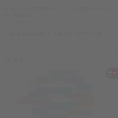
在Live USB环境中修复GRUB，以下是完整步骤（root权
限，无需sudo）
3个月前
(12-01)
ikuai软路由web界面访问一段时间后，提示无法访问
4个月前
(10-30)
热门标签
(0)
系统
(0)
360 os
(0)
远程
(0)
大神Note3
(0)
破密
(0)
Windows
(0)
Centos
(0)
Mac
(0)
刷机
(0)
数据库
(0)
Linux
(0)
(0)
OpenStack
Nginx
(0)
修改IP
(0)
MySQL
(0)
Ubuntu
(0)
Proxmox
(0)
酷派
(0)
Mac OS
(0)
MariaDB
(0)
宝塔Linux面板
(0)
Apache
(0)
Notepad++
(0)
n++
(0)
Zabbix
(0)
VNC
(0)
KVM
(0)
np++
(0)
ifupdown2
(0)
hosts
(0)
VMware
(0)
跳过联网
(0)
RHEL