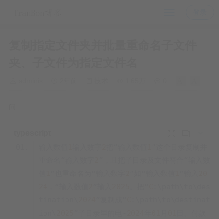
登录
复制指定文件夹并批量重命名子文件
夹、子文件为指定文件名
adminis
2年前
技术
1.65万
0
问



输入数值
1
输入数字
2
把“输入数值
1
”这个目录复制并
重命名“输入数字
2
”，且把子目录及文件符合“输入数
值
1
”也重命名为“输入数字
2
”如“输入数值
1
”输入
20
24
，“输入数值
2
”输入
2025
。把“
C
:\path\to\des
tination\
2024
”复制成“
C
:\path\to\destinat
ion\
2025
”子目录里的电-
2024
年
01
月
01
日、付款