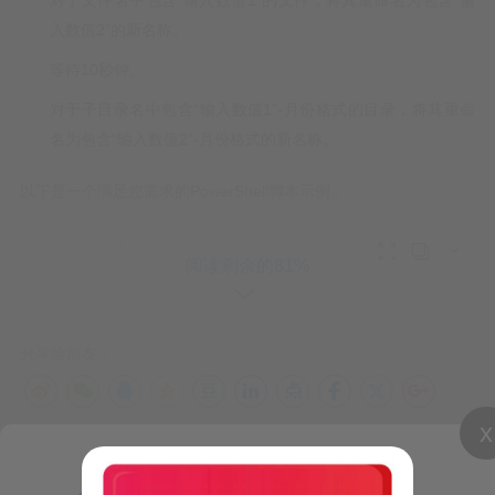
对于文件名中包含“输入数值1”的文件，将其重命名为包含“输
入数值2”的新名称。
等待10秒钟。
对于子目录名中包含“输入数值1”-月份格式的目录，将其重命
名为包含“输入数值2”-月份格式的新名称。
以下是一个满足您需求的PowerShell脚本示例：



阅读剩余的81%
分享给朋友：
x
“复制指定文件夹并批量重命名子文件夹、子文件为
$sourceDirPath = "C:\path\to\destinatio