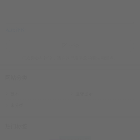
$files = Get-ChildItem -Path $targetDir
私密评论
评论
    if ($file.Name -match $sourceYea
◎欢迎参与讨论，请在这里发表您的看法和观点。
        $newName = $file.Name -replac
网站分类
        $newFullPath = Join-Path -Pat
技术
温馨提示
h $file.DirectoryName -ChildPath $newNa
未分类
        Rename-Item -Path $file.FullNam
热门标签