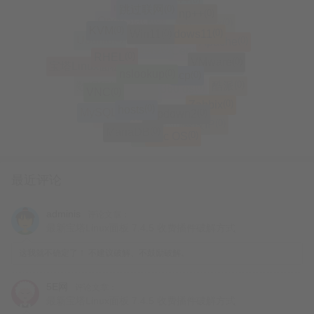
(0)
Notepad++
(0)
(0)
跳过联网
n++
(0)
np++
(0)
Nginx
(0)
OpenStack
(0)
Proxmox
(0)
KVM
(0)
(0)
Win11
Windows11
(0)
Apache
(0)
Ubuntu
(0)
RHEL
(0)
远程
(0)
Centos
(0)
VMware
(0)
(0)
破密
宝塔Linux面板
(0)
Linux
(0)
nslookup
(0)
scp
(0)
酷派
(0)
数据库
(0)
VNC
(0)
360 os
(0)
系统
(0)
Zabbix
(0)
hosts
(0)
Mac
$directories = Get-ChildItem -Path $tar
(0)
ifupdown2
(0)
MySQL
(0)
Windows
(0)
修改IP
(0)
大神Note3
(0)
MariaDB
(0)
Mac OS
(0)
刷机
    if ($directory.Name -match "\d{4}-
最近评论
        $newName = $directory.Name -rep
adminis
评论文章：
最新宝塔Linux面板 7.4.5 收费插件破解方式
        $newFullPath = Join-Path -Pat
这我就不确定了！ 不建议破解、不鼓励破解。
h $directory.Parent.FullName -ChildPat
5E网
评论文章：
        Rename-Item -Path $directory.Fu
最新宝塔Linux面板 7.4.5 收费插件破解方式