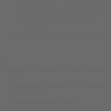
凭证-
2024
年
01
月
02
日...等，重命名为电-
2025
年
01
月
01
日、付款凭证-
2025
年
01
月
02
日...等子文
件修改完成
10
秒后，子文件夹
2024
-
01
、
2024
-
0
2
...
2024
-
12
等，重命名为
2025
-
01
、
2025
-
0
2
...
2025
-
12
答
要实现您的需求，我们需要编写一个PowerShell脚本，该脚本将执
行以下操作：
复制名为“输入数值1”（例如2024）的目录，并将其重命名为
“输入数值2”（例如2025）。
递归地遍历新复制目录中的所有文件和子目录。