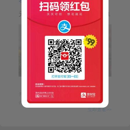
今日推荐：
【气象小贴士：
指定文件名” 的相关文章
元旦天气】—来自短信10620121
centos固定网卡、网卡名会变、网卡名错
乱，解决方法
cd /etc/udev/rules.d/vi /etc/udev/rules.d/70-
persistent-net.rulesecho “SUBSYSTEM==\“net\“,
$targetDirPath = "C:\path\to\destinatio
ACTION==\“add\“, DRIVERS==\“?*\“,
ATTR{address}==\“$(ifconf…
cnetos系统mysql配置my.cnf文件，跳过
密码认证登录并设置远程登录（不一定有
cnetos手动安装mysql没有my.cnf配置文件时，可以
效）
从其它服务器把my.cnf文件拷贝到需要的服务器
上，可以touch创建my.cnf文件这边是直接使用
if (!(Test-Path -Path $sourceDirPat
touch命令my.cnf文件的，创建在/etc/目录下
Linux、Centos一些命令
[root@host ~]# touch /etc/my.cnf [root@ho…
Centos6-关闭防火墙service iptables stopchkconfig iptables
    Write-Host "源目录不存在: $sourceDirP
offCentos6-关闭selinux（需重启生效）sed -i.bak
【气象小贴士：元旦天气】元旦期间我省大致
'/^SELINUX=/cSELINUX=disabled' /etc/sysconfig/selin…
多云有时晴天，无明显冷空气影响，阳光露脸，适
合外出。具体预报：1月1日至2日，我...
立即查看>>
发表评论
Copy-Item -Path $sourceDirPath -Destina