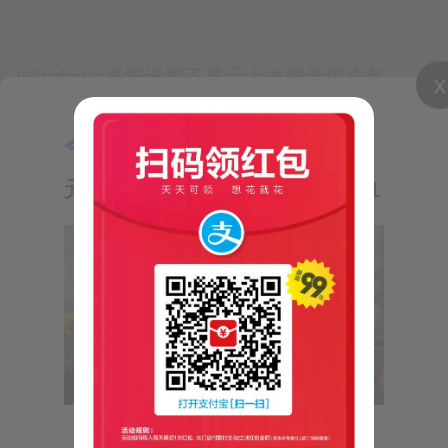
10086…
Windows系统设置不显示上次登录用户名
x
adminis
4年前
技术
1.38万
0
今日推荐：
win+R键打开运行，输入“gpedit.msc”并回
【气象小贴士：
车。“本地计算机策略”→“计算机配置”
元旦天气】—来自短信10620121
→“Windows设置”→“安全设置”→“本地策
略”→“安全选项”→双击“交互式登录: 不显
示上次登录”点启用后保存。说明：交互式
【公益短信】9月5日至11日是2022年国家网络
登录: 不显示上次登录该安全设置确定
安全宣传周 —来自短信10086
Windows 登录屏幕是否将显示上次登…
adminis
4年前
温馨提示
9628
0
【公益短信】9月5日至11日是2022年国家网络安全宣传周，9
月7日是宣传周电信日。网络安全为人民，网络安全靠人民。工
业和信息化部倡导全民共同关注网络安全，提升网络安全意
【气象小贴士：元旦天气】元旦期间我省大致