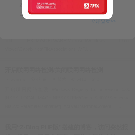
识，强化数据安全防护，加强个人信息保护，谨防电信网络诈
多云有时晴天，无明显冷空气影响，阳光露脸，适
骗，防范网络安全风险，全民共筑网络安全防线。—来自短信
Win11恢复Win10照片查看器
合外出。具体预报：1月1日至2日，我...
10086…
立即查看>>
adminis
4年前
技术
5309
0
@echo off&cd\&color 0a&cls echo 恢复Win10照片查看器 reg
add "HKLM\SOFTWARE\Microsoft\Windows Photo
Viewer\Capabilities\FileAssociations" /v ".j…
开启联网网络检测/关闭联网网络检测
adminis
4年前
技术
5412
0
开启联网网络检测 Windows Registry Editor Version 5.00
[HKEY_LOCAL_MACHINE\SYSTEM\ControlSet001\Services\
NlaSvc\Parameters\Internet] "ActiveDnsProbeContent"="…
我用“Z-Blog PHP版”搭建的博客，访问突然报