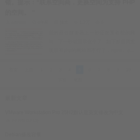
错。提示：“联系空间商，更换空间为支持 PHP
的空间。 ”
adminis
4年前
技术
1.2万
0
我的是云服务器上一秒还在逛着我的网
站，下一秒就提示这个了，如下然后我发
现所有php的网站都不行了，nginx、php
都卸载重装过、也都换过版本，宝塔面板
修复过，服务器重启过。我刚刚测试，新
首页
上页
1
2
3
4
5
6
7
8
9
10
创建的php站点正常，但是 以前的php站
下页
尾页
点 还是不正常然后我对比了下，新旧站点
的配置文件发现 php这里的 回…
最新文章
VMware Workstation Pro 25H2默认是英文修改为中文
2个月前
(12-13)
Debian修改容量