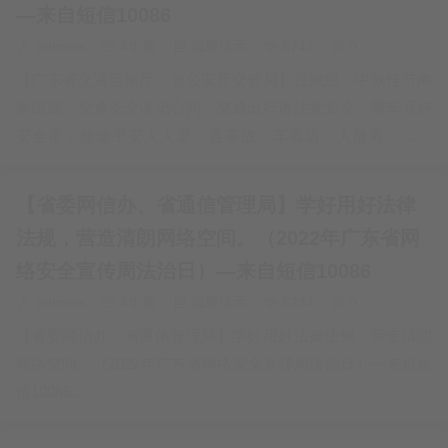
—来自短信10086
adminis
4年前
温馨提示
8742
0
【广东省交通运输厅、省公安厅交管局】提醒您：中秋佳节阖
家团圆，交通安全谨记心间。交通出行请注意安全，乘车系好
安全带，旅途平安人人爱。遇事故、车靠边、人撤离、即报
警。请遵守防疫政策，做好个人健康防护。—来自短信10086…
【省委网信办、省通信管理局】学好用好法律
法规，营造清朗网络空间。（2022年广东省网
络安全宣传周法治日）—来自短信10086
adminis
4年前
温馨提示
8234
0
【省委网信办、省通信管理局】学好用好法律法规，营造清朗
网络空间。（2022年广东省网络安全宣传周法治日）—来自短
信10086…